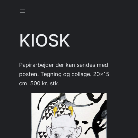
Skip
to
content
KIOSK
Papirarbejder der kan sendes med
posten. Tegning og collage. 20×15
cm. 500 kr. stk.